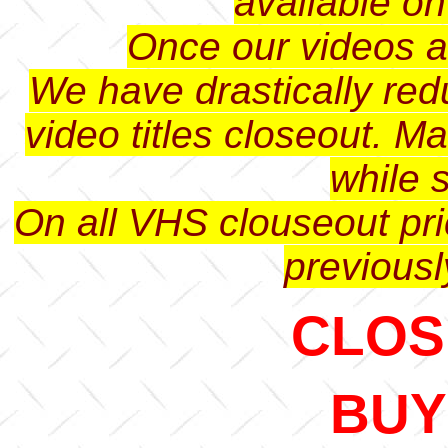
available o
Once our videos ar
We have drastically red
video titles closeout. M
while s
On all VHS clouseout pri
previousl
CLOSE
BUY