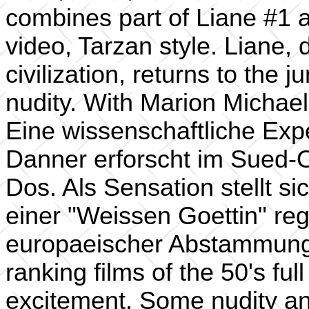
combines part of Liane #1 
video, Tarzan style. Liane, di
civilization, returns to the 
nudity. With Marion Michae
Eine wissenschaftliche Expe
Danner erforscht im Sued-O
Dos. Als Sensation stellt s
einer "Weissen Goettin" re
europaeischer Abstammung.
ranking films of the 50's ful
excitement. Some nudity an