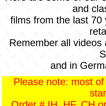
and cl
films from the last 70 
reta
Remember all videos 
S
and in Germ
Please note: most of o
star
Order # IH, HF, CH or