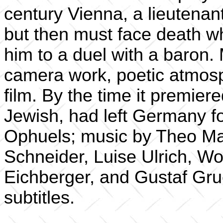
century Vienna, a lieutenant 
but then must face death w
him to a duel with a baron.
camera work, poetic atmosp
film. By the time it premier
Jewish, had left Germany f
Ophuels; music by Theo Ma
Schneider, Luise Ulrich, Wo
Eichberger, and Gustaf Gr
subtitles.